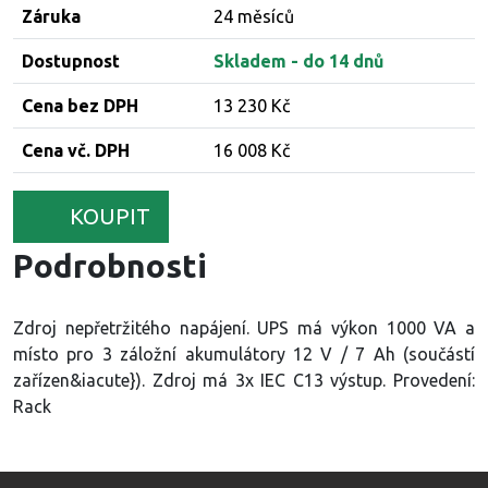
Záruka
24 měsíců
Dostupnost
Skladem - do 14 dnů
Cena bez DPH
13 230 Kč
Cena vč. DPH
16 008 Kč
KOUPIT
Podrobnosti
Zdroj nepřetržitého napájení.
UPS
má výkon
1000 VA
a
místo pro 3 záložní akumulátory
12 V / 7 Ah
(součástí
zařízen&iacute}). Zdroj má
3x IEC C13
výstup.
Provedení:
Rack