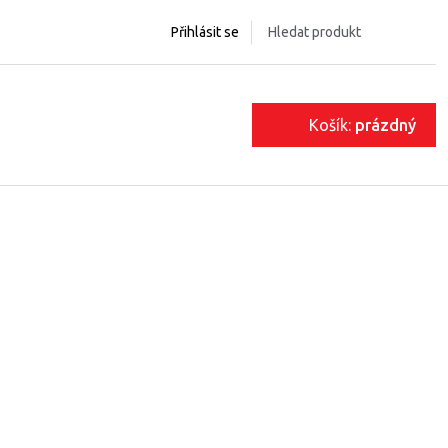
Přihlásit se
Košík:
prázdný