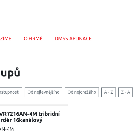
ÍZÍME
O FIRMĚ
DMSS APLIKACE
tupů
ostupnosti
Od nejlevnějšího
Od nejdražšího
A - Z
Z - A
VR7216AN-4M tribridní
rdér 16kanálový
AN-4M