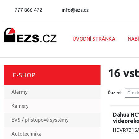
777 866 472
info@ezs.cz
ÚVODNÍ STRÁNKA
NAB
16 vs
E-SHOP
Alarmy
Řazení:
Dle d
Kamery
Dahua HC
EVS / přístupové systémy
videoreko
HCVR7216
Autotechnika