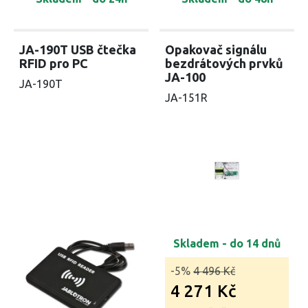
JA-190T USB čtečka
Opakovač signálu
RFID pro PC
bezdrátových prvků
JA-100
JA-190T
JA-151R
Skladem - do 14 dnů
-5%
4 496 Kč
4 271 Kč