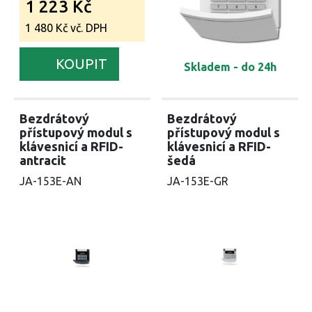
1 223 Kč
1 480 Kč vč. DPH
KOUPIT
Skladem - do 24h
Bezdrátový
Bezdrátový
přístupový modul s
přístupový modul s
klávesnicí a RFID-
klávesnicí a RFID-
antracit
šedá
JA-153E-AN
JA-153E-GR