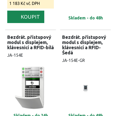
1 183 Kč vč. DPH
KOUPIT
Skladem - do 48h
Bezdrát. přístupový
Bezdrát. přístupový
modul s displejem,
modul s displejem,
klávesnicí a RFID-bílá
klávesnicí a RFID-
Šedá
JA-154E
JA-154E-GR
Skladem - do 24h
Skladem - do 48h