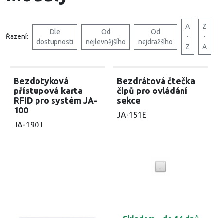
A
Z
Dle
Od
Od
Řazení:
-
-
dostupnosti
nejlevnějšího
nejdražšího
Z
A
Bezdotyková
Bezdrátová čtečka
přístupová karta
čipů pro ovládání
RFID pro systém JA-
sekce
100
JA-151E
JA-190J