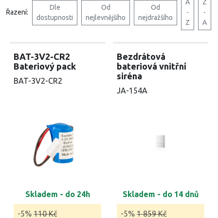
A
Z
Dle
Od
Od
Řazení:
-
-
dostupnosti
nejlevnějšího
nejdražšího
Z
A
BAT-3V2-CR2
Bezdrátová
Bateriový pack
bateriová vnitřní
siréna
BAT-3V2-CR2
JA-154A
Skladem - do 24h
Skladem - do 14 dnů
-5%
110 Kč
-5%
1 859 Kč