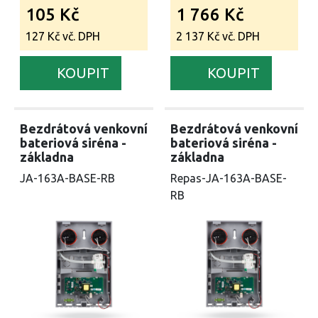
105 Kč
1 766 Kč
127 Kč vč. DPH
2 137 Kč vč. DPH
KOUPIT
KOUPIT
Bezdrátová venkovní
Bezdrátová venkovní
bateriová siréna -
bateriová siréna -
základna
základna
JA-163A-BASE-RB
Repas-JA-163A-BASE-
RB