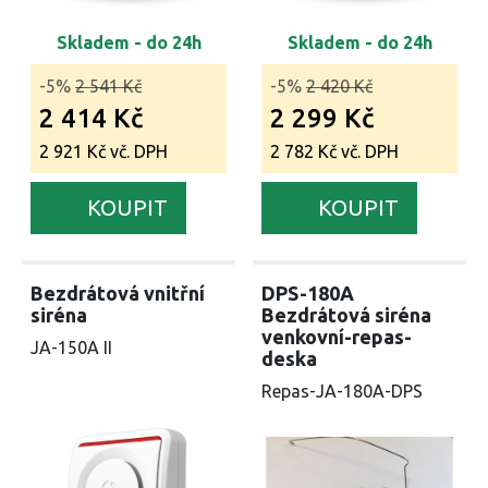
Skladem - do 24h
Skladem - do 24h
-5%
2 541 Kč
-5%
2 420 Kč
2 414 Kč
2 299 Kč
2 921 Kč vč. DPH
2 782 Kč vč. DPH
KOUPIT
KOUPIT
Bezdrátová vnitřní
DPS-180A
siréna
Bezdrátová siréna
venkovní-repas-
JA-150A II
deska
Repas-JA-180A-DPS