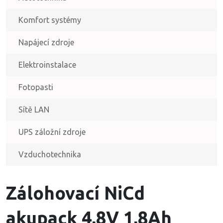
Komfort systémy
Napájecí zdroje
Elektroinstalace
Fotopasti
Sítě LAN
UPS záložní zdroje
Vzduchotechnika
Zálohovací NiCd
akupack 4,8V 1,8Ah