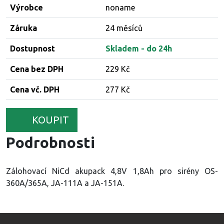
Výrobce
noname
Záruka
24 měsíců
Dostupnost
Skladem - do 24h
Cena bez DPH
229 Kč
Cena vč. DPH
277 Kč
KOUPIT
Podrobnosti
Zálohovací NiCd akupack 4,8V 1,8Ah pro sirény OS-
360A/365A, JA-111A a JA-151A.