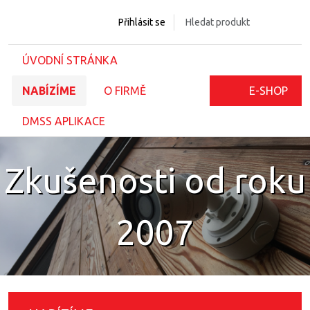
Přihlásit se
ÚVODNÍ STRÁNKA
NABÍZÍME
O FIRMĚ
E-SHOP
DMSS APLIKACE
Zkušenosti od roku
2007