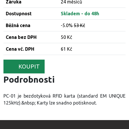
Záruka
24 měsíců
Dostupnost
Skladem - do 48h
Běžná cena
-5.0%
53 Kč
Cena bez DPH
50 Kč
Cena vč. DPH
61 Kč
KOUPIT
Podrobnosti
PC-01 je bezdotyková RFID karta (standard EM UNIQUE
125kHz).&nbsp; Karty lze snadno potisknout.