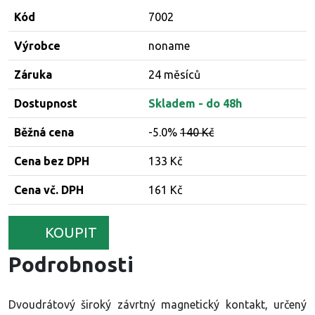
Kód
7002
Výrobce
noname
Záruka
24 měsíců
Dostupnost
Skladem - do 48h
Běžná cena
-5.0%
140 Kč
Cena bez DPH
133 Kč
Cena vč. DPH
161 Kč
KOUPIT
Podrobnosti
Dvoudrátový široký závrtný magnetický kontakt, určený