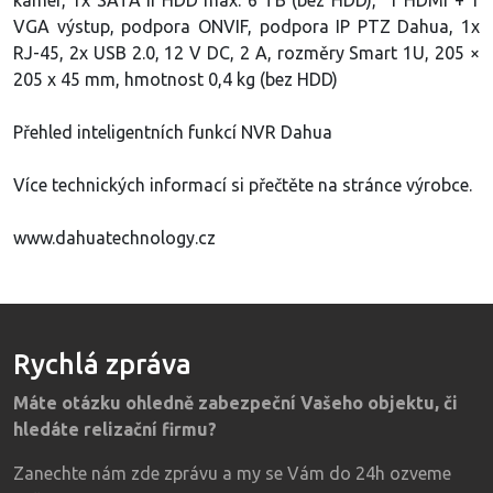
kamer, 1x SATA II HDD max. 6 TB (bez HDD), 1 HDMI + 1
VGA výstup, podpora ONVIF, podpora IP PTZ Dahua, 1x
RJ-45, 2x USB 2.0, 12 V DC, 2 A, rozměry Smart 1U, 205 ×
205 x 45 mm, hmotnost 0,4 kg (bez HDD)
Přehled inteligentních funkcí NVR Dahua
Více technických informací si přečtěte na stránce výrobce.
www.dahuatechnology.cz
Rychlá zpráva
Máte otázku ohledně zabezpeční Vašeho objektu, či
hledáte relizační firmu?
Zanechte nám zde zprávu a my se Vám do 24h ozveme