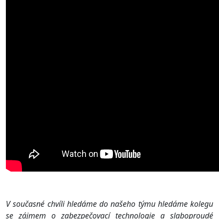
V současné chvíli hledáme do našeho týmu hledáme kolegu
se zájmem o zabezpečovací technologie a slaboproudé