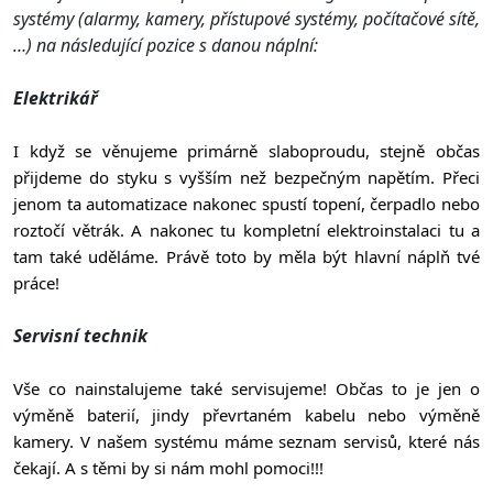
systémy (alarmy, kamery, přístupové systémy, počítačové sítě,
…) na následující pozice s danou náplní:
Elektrikář
I když se věnujeme primárně slaboproudu, stejně občas 
přijdeme do styku s vyšším než bezpečným napětím. Přeci 
jenom ta automatizace nakonec spustí topení, čerpadlo nebo 
roztočí větrák. A nakonec tu kompletní elektroinstalaci tu a 
tam také uděláme. Právě toto by měla být hlavní náplň tvé 
práce! 
Servisní technik
Vše co nainstalujeme také servisujeme! Občas to je jen o 
výměně baterií, jindy převrtaném kabelu nebo výměně 
kamery. V našem systému máme seznam servisů, které nás 
čekají. A s těmi by si nám mohl pomoci!!!