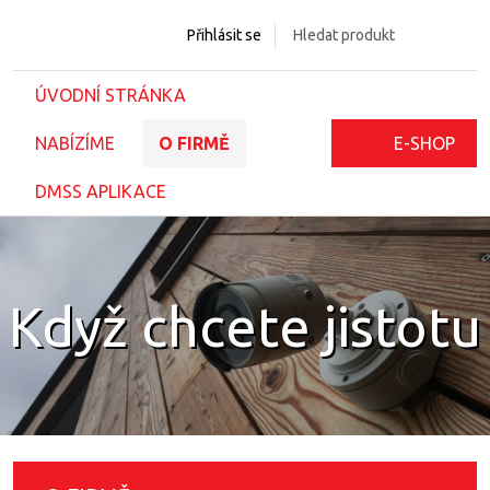
Přihlásit se
ÚVODNÍ STRÁNKA
NABÍZÍME
O FIRMĚ
E-SHOP
DMSS APLIKACE
Když chcete jistotu